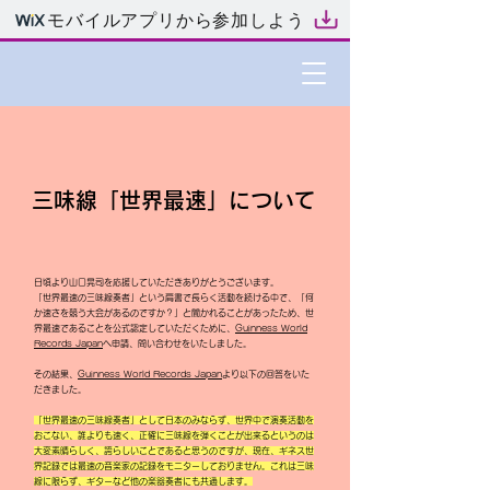
モバイルアプリから参加しよう
三味線「世界最速」について
日頃より山口晃司を応援していただきありがとうございます。
「世界最速の三味線奏者」という肩書で長らく活動を続ける中で、「何
か速さを競う大会があるのですか？」と聞かれることがあったため、世
界最速であることを公式認定していただくために、
Guinness World
Records Japan
へ申請、問い合わせをいたしました。
その結果、
Guinness World Records Japan
より以下の
回答をいた
だきました。
「世界最速の三味線奏者」として日本のみならず、世界中で演奏活動を
おこない、誰よりも速く、正確に三味線を弾くことが出来るというのは
大変素晴らしく、誇らしいことであると思うのですが、現在、ギネス世
界記録では最速の音楽家の記録をモニターしておりません。これは三味
線に限らず、ギターなど他の楽器奏者にも共通します。