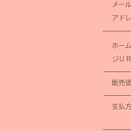
メー
アド
ホー
ジＵ
販売
支払