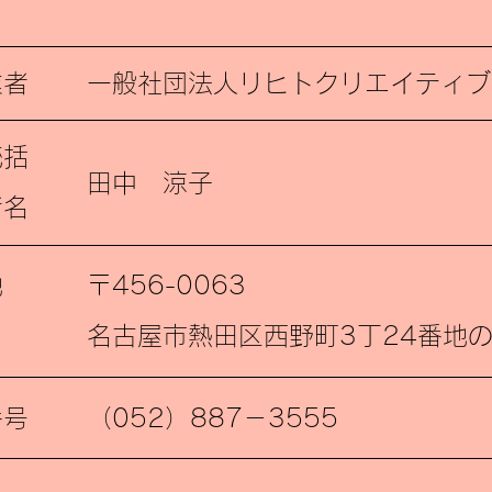
業者
​一般社団法人リヒトクリエイティブ
統括
​田中 涼子
者名
地
〒456-0063
名古屋市熱田区西野町3丁24番地の
番号
（052）887－3555