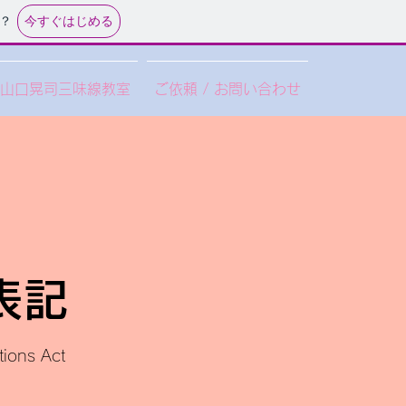
今すぐはじめる
？
山口晃司三味線教室
ご依頼 / お問い合わせ
表記
tions Act